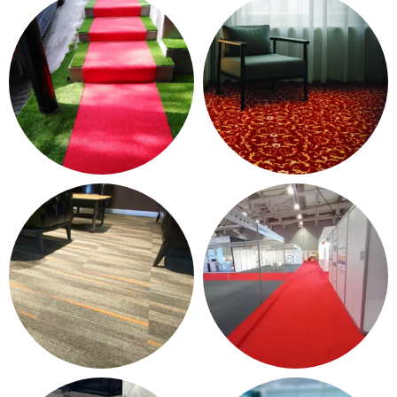
PVC YER DÖŞEME
15 products
13 products
KONTRAT HALI - OTEL
PASPAS - YOLLUK
HALISI
12 products
37 products
KARO HALI
HALIFLEKS & FUAR HALISI