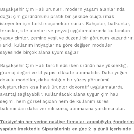
Başakşehir Çim Halı ürünleri, modern yaşam alanlarında
doğal çim görünümünü pratik bir şekilde oluşturmak
isteyenler için farklı seçenekler sunar. Bahçeler, balkonlar,
teraslar, site alanları ve peyzaj uygulamalarında kullanılan
yapay çimler, zemine yeşil ve düzenli bir görünüm kazandırır.
Farklı kullanım ihtiyaçlarına göre değişen modeller
sayesinde birçok alana uyum sağlar.
Başakşehir Çim Halı tercih edilirken ürünün hav yüksekliği,
gramaj değeri ve lif yapısı dikkate alınmalıdır. Daha yoğun
dokulu modeller, daha dolgun bir yüzey görünümü
oluştururken kısa havlı ürünler dekoratif uygulamalarda
avantaj sağlayabilir. Kullanılacak alana uygun çim halı
seçimi, hem görsel açıdan hem de kullanım süresi
bakımından daha verimli sonuç alınmasına yardımcı olur.
Türkiye’nin her yerine nakliye firmaları aracılığıyla gönderim
yapılabilmektedir. Siparişleriniz en geç 2 iş günü içerisinde