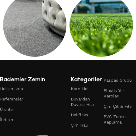
249 products
13 products
DUVARDAN DUVARA HALI
ÇIM HALI
132 products
19 products
Bademler Zemin
Kategoriler
Paspas Grubu
Hakkımızda
Karo Halı
Plastik Yer
Karoları
Referanslar
Duvardan
Duvara Halı
Çim Çit & File
Ürünler
Halıfleks
PVC Zemin
İletişim
Kaplama
Çim Halı