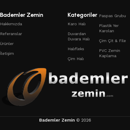
132 products
19 products
Bademler Zemin
Kategoriler
Paspas Grubu
Hakkımızda
Karo Halı
Plastik Yer
Karoları
Referanslar
Duvardan
Duvara Halı
Çim Çit & File
Ürünler
Halıfleks
PVC Zemin
İletişim
Kaplama
Çim Halı
Bademler Zemin
© 2026