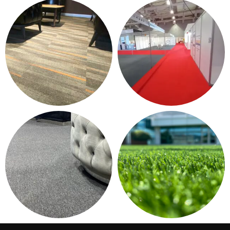
KONTRAT HALI - OTEL
PASPAS - YOLLUK
HALISI
12 products
37 products
KARO HALI
HALIFLEKS & FUAR HALISI
249 products
13 products
DUVARDAN DUVARA HALI
ÇIM HALI