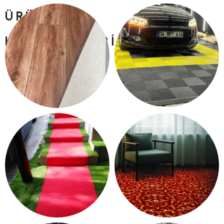
ÜRÜN
KATEGORILERI
PLASTIK YER KARO
PVC YER DÖŞEME
15 products
13 products