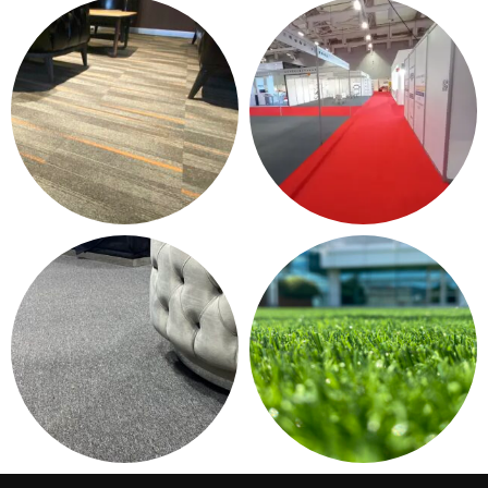
KONTRAT HALI - OTEL
PASPAS - YOLLUK
HALISI
12 products
37 products
KARO HALI
HALIFLEKS & FUAR HALISI
249 products
13 products
DUVARDAN DUVARA HALI
ÇIM HALI