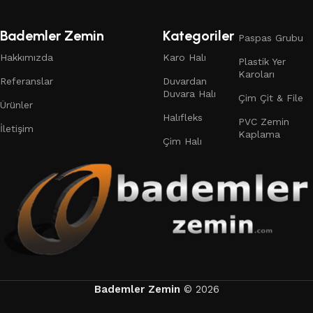
132 products
19 products
Bademler Zemin
Kategoriler
Paspas Grubu
Hakkımızda
Karo Halı
Plastik Yer
Karoları
Referanslar
Duvardan
Duvara Halı
Çim Çit & File
Ürünler
Halıfleks
PVC Zemin
İletişim
Kaplama
Çim Halı
Bademler Zemin
© 2026