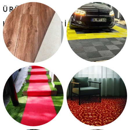
ÜRÜN
KATEGORILERI
PLASTIK YER KARO
PVC YER DÖŞEME
15 products
13 products