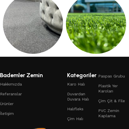
249 products
13 products
DUVARDAN DUVARA HALI
ÇIM HALI
132 products
19 products
Bademler Zemin
Kategoriler
Paspas Grubu
Hakkımızda
Karo Halı
Plastik Yer
Karoları
Referanslar
Duvardan
Duvara Halı
Çim Çit & File
Ürünler
Halıfleks
PVC Zemin
İletişim
Kaplama
Çim Halı