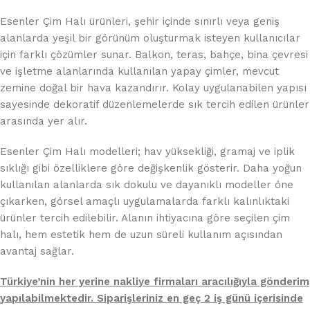
Esenler Çim Halı ürünleri, şehir içinde sınırlı veya geniş
alanlarda yeşil bir görünüm oluşturmak isteyen kullanıcılar
için farklı çözümler sunar. Balkon, teras, bahçe, bina çevresi
ve işletme alanlarında kullanılan yapay çimler, mevcut
zemine doğal bir hava kazandırır. Kolay uygulanabilen yapısı
sayesinde dekoratif düzenlemelerde sık tercih edilen ürünler
arasında yer alır.
Esenler Çim Halı modelleri; hav yüksekliği, gramaj ve iplik
sıklığı gibi özelliklere göre değişkenlik gösterir. Daha yoğun
kullanılan alanlarda sık dokulu ve dayanıklı modeller öne
çıkarken, görsel amaçlı uygulamalarda farklı kalınlıktaki
ürünler tercih edilebilir. Alanın ihtiyacına göre seçilen çim
halı, hem estetik hem de uzun süreli kullanım açısından
avantaj sağlar.
Türkiye’nin her yerine nakliye firmaları aracılığıyla gönderim
yapılabilmektedir. Siparişleriniz en geç 2 iş günü içerisinde