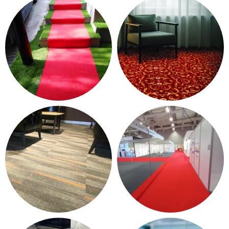
PVC YER DÖŞEME
15 products
13 products
KONTRAT HALI - OTEL
PASPAS - YOLLUK
HALISI
12 products
37 products
KARO HALI
HALIFLEKS & FUAR HALISI