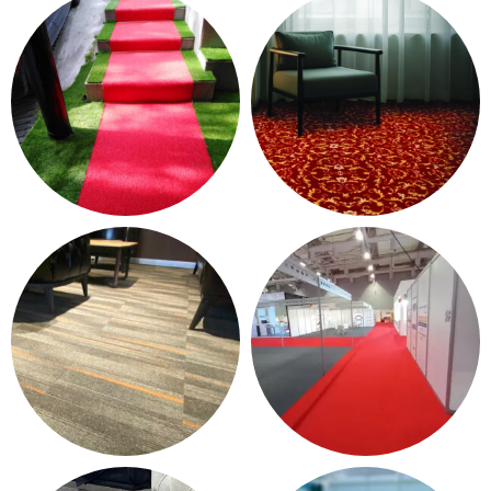
PVC YER DÖŞEME
15 products
13 products
KONTRAT HALI - OTEL
PASPAS - YOLLUK
HALISI
12 products
37 products
KARO HALI
HALIFLEKS & FUAR HALISI