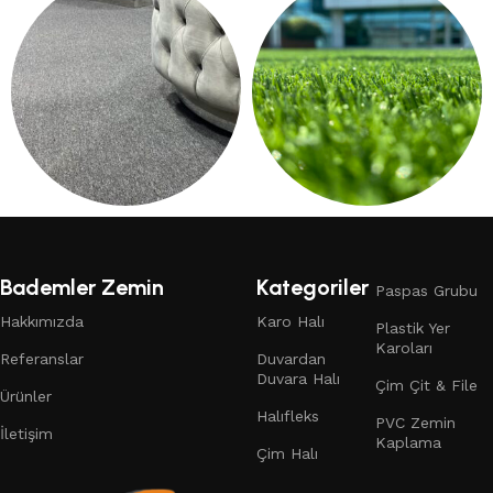
249 products
13 products
DUVARDAN DUVARA HALI
ÇIM HALI
132 products
19 products
Bademler Zemin
Kategoriler
Paspas Grubu
Hakkımızda
Karo Halı
Plastik Yer
Karoları
Referanslar
Duvardan
Duvara Halı
Çim Çit & File
Ürünler
Halıfleks
PVC Zemin
İletişim
Kaplama
Çim Halı