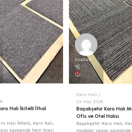
bzabad
0
Karo Halı
26
24 Haz 2026
o Halı İkitelli İthal
Başakşehir Karo Halı M
Ofis ve Otel Halısı
o Halı İkitelli, Karo halı,
Başakşehir Karo Halı, Kar
pısı sayesinde hem ticari
modüler yapısı sayesinde 