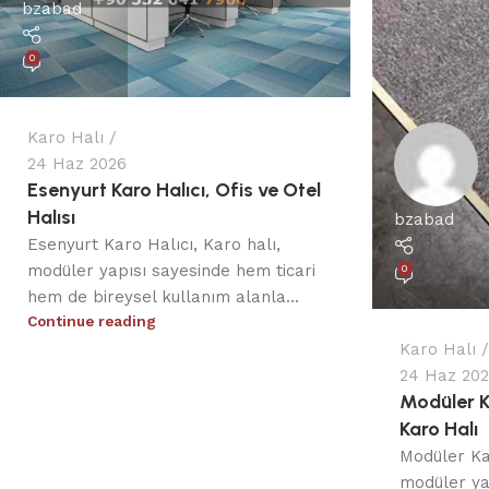
bzabad
0
Karo Halı
24 Haz 2026
Esenyurt Karo Halıcı, Ofis ve Otel
Halısı
bzabad
Esenyurt Karo Halıcı, Karo halı,
modüler yapısı sayesinde hem ticari
0
hem de bireysel kullanım alanla...
Continue reading
Karo Halı
24 Haz 20
Modüler Kar
Karo Halı
Modüler Kar
modüler ya