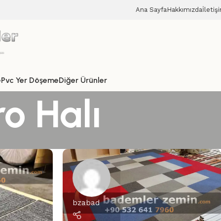
Ana Sayfa
Hakkımızda
İletiş
e
Pvc Yer Döşeme
Diğer Ürünler
o Halı
bzabad