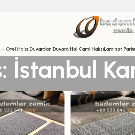
 – Otel Halısı
Duvardan Duvara Halı
Cami Halısı
Laminat Park
 İstanbul Kar