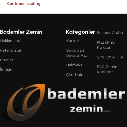
Continue reading
Bademler Zemin
Kategoriler
Paspas Grubu
Hakkımızda
Karo Halı
Plastik Yer
Karoları
Referanslar
Duvardan
Duvara Halı
Çim Çit & File
Ürünler
Halıfleks
PVC Zemin
İletişim
Kaplama
Çim Halı