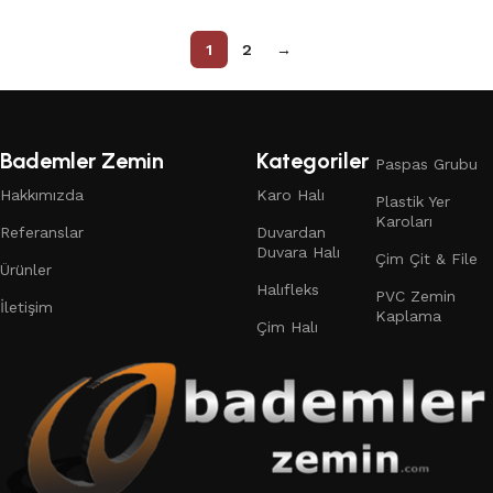
1
2
→
Bademler Zemin
Kategoriler
Paspas Grubu
Hakkımızda
Karo Halı
Plastik Yer
Karoları
Referanslar
Duvardan
Duvara Halı
Çim Çit & File
Ürünler
Halıfleks
PVC Zemin
İletişim
Kaplama
Çim Halı