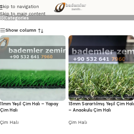
Yapay Çim Halı
Skip to navigation
Skip to main content
Categories
Show column
11mm Yeşil Çim Halı – Yapay
15mm Sarartılmış Yeşil Çim Halı
Çim Halı
– Anaokulu Çim Halı
Çim Halı
Çim Halı
Devamını oku
Devamını oku