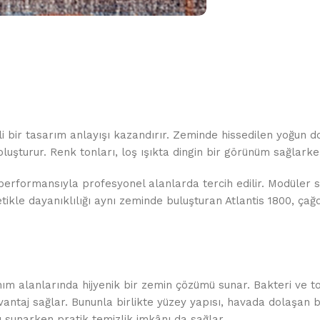
 bir tasarım anlayışı kazandırır. Zeminde hissedilen yoğun do
oluşturur. Renk tonları, loş ışıkta dingin bir görünüm sağlarke
performansıyla profesyonel alanlarda tercih edilir. Modüler 
stetikle dayanıklılığı aynı zeminde buluşturan Atlantis 1800, 
lanım alanlarında hijyenik bir zemin çözümü sunar. Bakteri ve 
vantaj sağlar. Bununla birlikte yüzey yapısı, havada dolaşan 
 sunarken pratik temizlik imkânı da sağlar.