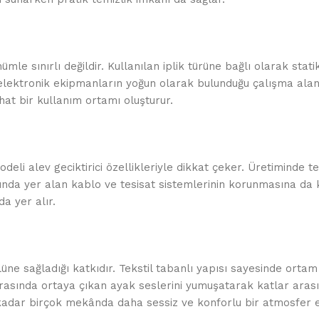
mle sınırlı değildir. Kullanılan iplik türüne bağlı olarak sta
eri elektronik ekipmanların yoğun olarak bulunduğu çalışma ala
t bir kullanım ortamı oluşturur.
eli alev geciktirici özellikleriyle dikkat çeker. Üretiminde ter
tında yer alan kablo ve tesisat sistemlerinin korunmasına da
a yer alır.
lüne sağladığı katkıdır. Tekstil tabanlı yapısı sayesinde orta
ırasında ortaya çıkan ayak seslerini yumuşatarak katlar arasın
kadar birçok mekânda daha sessiz ve konforlu bir atmosfer e