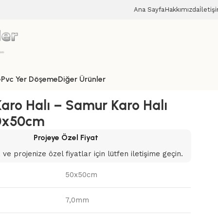
Ana Sayfa
Hakkımızda
İletiş
e
Pvc Yer Döşeme
Diğer Ürünler
Karo Halı – Samur Karo Halı
0x50cm
Projeye Özel Fiyat
ve projenize özel fiyatlar için lütfen iletişime geçin.
50x50cm
7,0mm