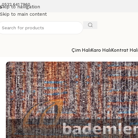
0532 641 7960
Skip to navigation
Skip to main content
Çim Halı
Karo Halı
Kontrat Halı