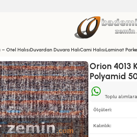
 – Otel Halısı
Duvardan Duvara Halı
Cami Halısı
Laminat Park
Orion 4013 
Polyamid 5
Toplu alımlara 
Ölçüleri:
Kalınlık: