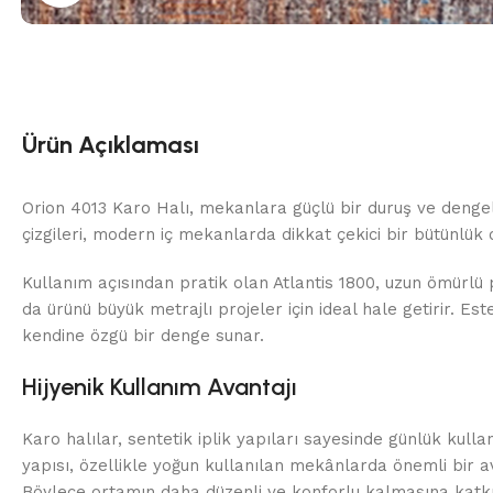
Ürün Açıklaması
Orion 4013 Karo Halı, mekanlara güçlü bir duruş ve dengeli
çizgileri, modern iç mekanlarda dikkat çekici bir bütünlük 
Kullanım açısından pratik olan Atlantis 1800, uzun ömürlü 
da ürünü büyük metrajlı projeler için ideal hale getirir. E
kendine özgü bir denge sunar.
Hijyenik Kullanım Avantajı
Karo halılar, sentetik iplik yapıları sayesinde günlük kul
yapısı, özellikle yoğun kullanılan mekânlarda önemli bir a
Böylece ortamın daha düzenli ve konforlu kalmasına katkı