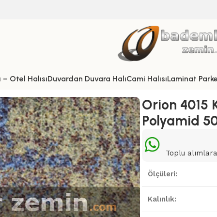
 – Otel Halısı
Duvardan Duvara Halı
Cami Halısı
Laminat Park
Orion 4015 
Polyamid 5
Toplu alımlara 
Ölçüleri:
Kalınlık: