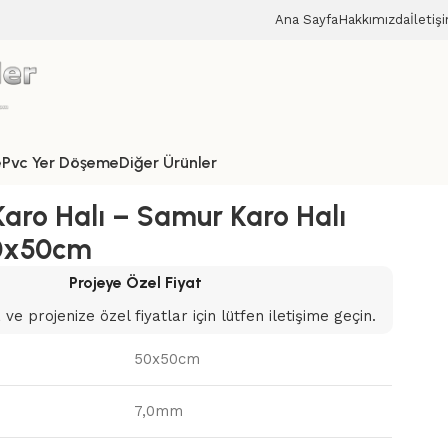
Ana Sayfa
Hakkımızda
İletiş
e
Pvc Yer Döşeme
Diğer Ürünler
Karo Halı – Samur Karo Halı
0x50cm
Projeye Özel Fiyat
ve projenize özel fiyatlar için lütfen iletişime geçin.
50x50cm
7,0mm