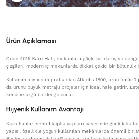
Ürün Açıklaması
Orion 4015 Karo Halı, mekanlara güçlü bir duruş ve dengeli
çizgileri, modern iç mekanlarda dikkat çekici bir bütünlük 
Kullanım açısından pratik olan Atlantis 1800, uzun ömürlü 
da ürünü büyük metrajlı projeler için ideal hale getirir. E
kendine özgü bir denge sunar.
Hijyenik Kullanım Avantajı
Karo halılar, sentetik iplik yapıları sayesinde günlük kul
yapısı, özellikle yoğun kullanılan mekânlarda önemli bir a
Böylece ortamın daha düzenli ve konforlu kalmasına katkı