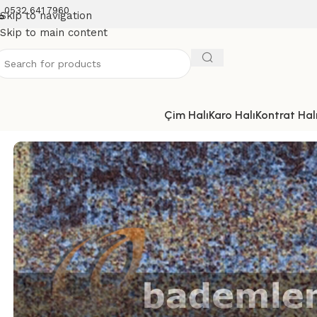
0532 641 7960
Skip to navigation
Skip to main content
Çim Halı
Karo Halı
Kontrat Halı