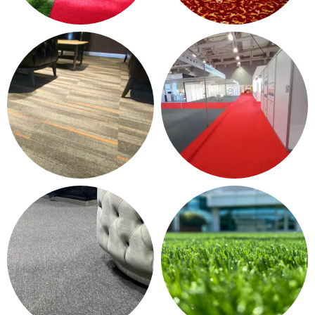
KONTRAT HALI - OTEL
PASPAS - YOLLUK
HALISI
12 products
37 products
KARO HALI
HALIFLEKS & FUAR HALISI
249 products
13 products