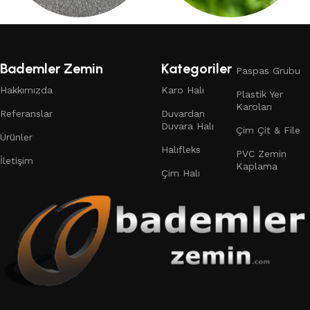
DUVARDAN DUVARA HALI
ÇIM HALI
132 products
19 products
Bademler Zemin
Kategoriler
Paspas Grubu
Hakkımızda
Karo Halı
Plastik Yer
Karoları
Referanslar
Duvardan
Duvara Halı
Çim Çit & File
Ürünler
Halıfleks
PVC Zemin
İletişim
Kaplama
Çim Halı