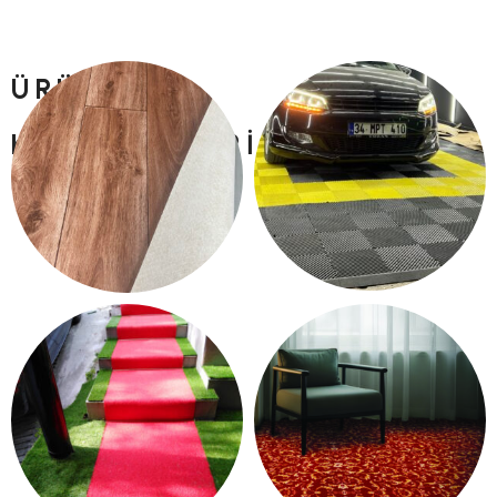
ÜRÜN
KATEGORILERI
PLASTIK YER KARO
PVC YER DÖŞEME
15 products
13 products